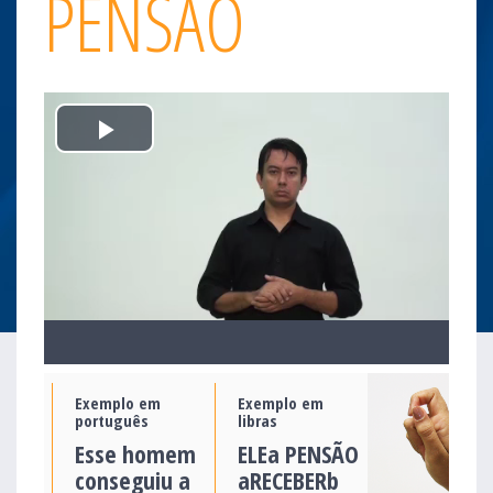
PENSÃO
Play
Video
Exemplo em
Exemplo em
português
libras
Esse homem
ELEa PENSÃO
conseguiu a
aRECEBERb