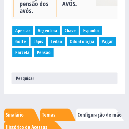
pensão dos
AVÓS.
avós.
Apertar
Argentina
Chave
Espanha
Golfe
Lápis
Leilão
Odontologia
Pagar
Parcela
Pensão
Sinalário
Temas
Configuração de mão
Histórico de Acessos