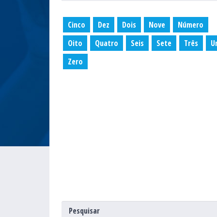
Cinco
Dez
Dois
Nove
Número
Oito
Quatro
Seis
Sete
Três
U
Zero