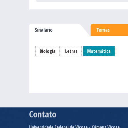
Sinalário
Temas
Biologia
Letras
Matemática
Contato
Universidade Federal de Viçosa - Câmpus Viçosa