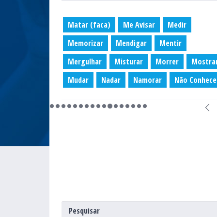
Matar (faca)
Me Avisar
Medir
Memorizar
Mendigar
Mentir
Mergulhar
Misturar
Morrer
Mostra
Mudar
Nadar
Namorar
Não Conhece