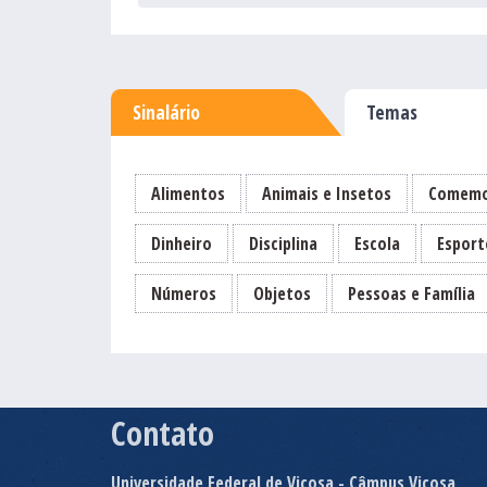
Sinalário
Temas
Alimentos
Animais e Insetos
Comemo
Dinheiro
Disciplina
Escola
Esport
Números
Objetos
Pessoas e Família
Contato
Universidade Federal de Viçosa - Câmpus Viçosa