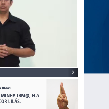
NEXT
 libras
 MINHA IRM@, ELA
COR LILÁS.