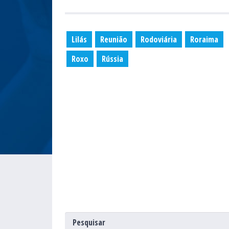
Lilás
Reunião
Rodoviária
Roraima
Roxo
Rússia