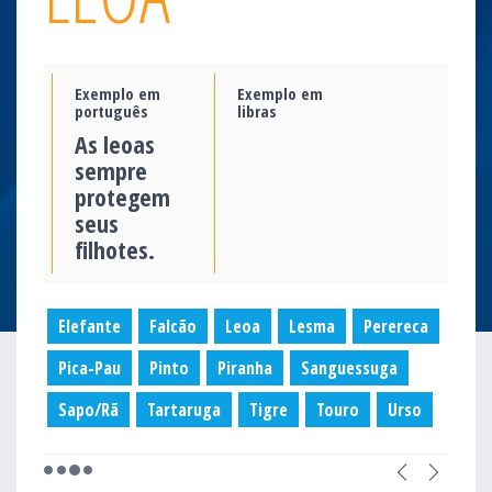
Exemplo em
Exemplo em
português
libras
As leoas
sempre
protegem
seus
filhotes.
Elefante
Falcão
Leoa
Lesma
Perereca
Pica-Pau
Pinto
Piranha
Sanguessuga
Sapo/Rã
Tartaruga
Tigre
Touro
Urso