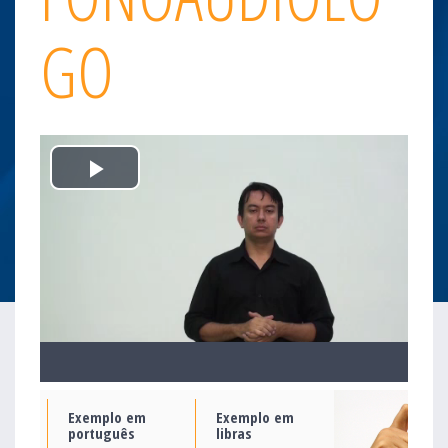
GO
Play
Video
Exemplo em
Exemplo em
português
libras