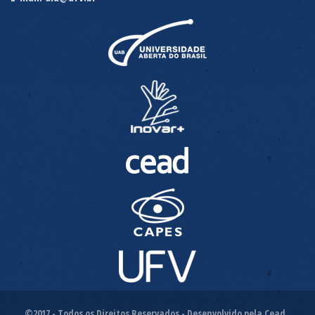
©2017 - Todos os Direitos Reservados - Desenvolvido pela Cead