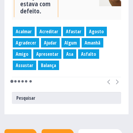
estava com
defeito.
Acalmar
Acreditar
Afastar
Agosto
Agradecer
Ajudar
Algum
Amanhã
Amigo
Apresentar
Asa
Asfalto
Assustar
Balança