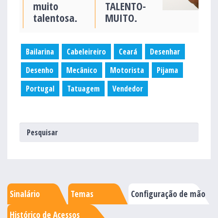
muito
TALENTO-
talentosa.
MUITO.
Bailarina
Cabeleireiro
Ceará
Desenhar
Desenho
Mecânico
Motorista
Pijama
Portugal
Tatuagem
Vendedor
Sinalário
Temas
Configuração de mão
Histórico de Acessos