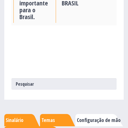
importante
BRASIL
para o
Brasil.
Sinalário
Temas
Configuração de mão