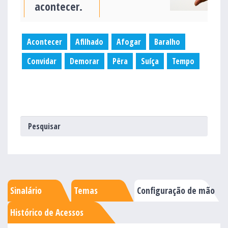
acontecer.
Acontecer
Afilhado
Afogar
Baralho
Convidar
Demorar
Pêra
Suíça
Tempo
Sinalário
Temas
Configuração de mão
Histórico de Acessos