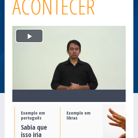
ACONTECER
Play
Video
Exemplo em
Exemplo em
português
libras
Sabia que
isso iria