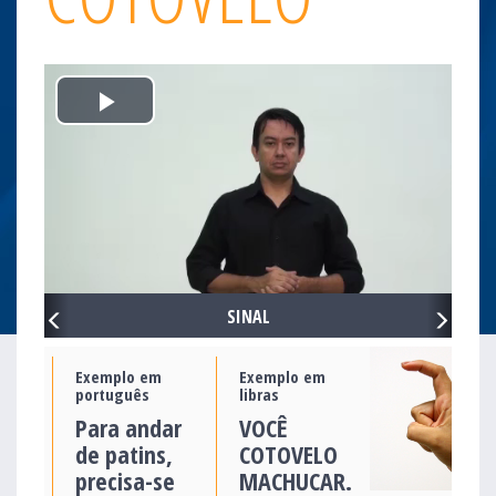
Play
Video
PREVIOUS
NEXT
SINAL
Exemplo em
Exemplo em
português
libras
Para andar
VOCÊ
de patins,
COTOVELO
precisa-se
MACHUCAR.