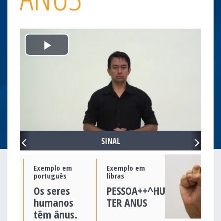
Play
Video
PREVIOUS
NEXT
SINAL
Exemplo em
Exemplo em
português
libras
Os seres
PESSOA++^HUMANO
humanos
TER ANUS
têm ânus.